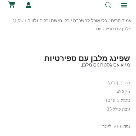
לתוכן
קטלוג השכרת ציוד
מכירת ציוד
יצירת קשר
הסיפור שלנו
השכרת שירותים ניידים
השכרת אוהלים לאירועים
עמוד הבית
/
כלי אוכל להשכרה
/
כלי הגשה וכלים נלווים
/ שפינג
מלבן עם ספירטיות
שפינג מלבן עם ספירטיות
מגיע עם גסטרונום מלבן.
מידות (ס"מ):
45X25
עומק 5 או 10
גובה כולל 35
נפח: 5/10 ליטר