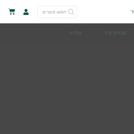
ר
מכירת ציוד
גלריה