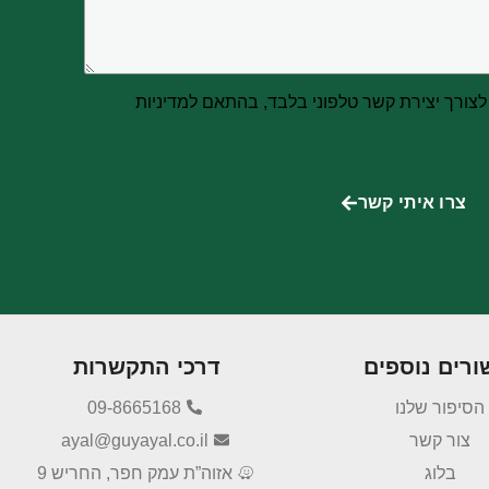
צורך יצירת קשר טלפוני בלבד, בהתאם למדיניות
צרו איתי קשר
ורים נוספים
דרכי התקשרות
הסיפור שלנו
09-8665168
צור קשר
ayal@guyayal.co.il
בלוג
אזוה”ת עמק חפר, החריש 9