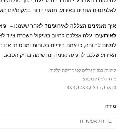
להילקח בחשבון ע"י החברה המבצעת, כגון: סוג הקרקע
לאלמנטים אחרים באירוע, תנאיי הרוח במקום/יום האיר
איך מזמינים הצללה לאירועים?
לאחר ששמנו – "
גיא
לאירועים
" עלה אצלכם לחיוב בשיקול השכרת ציוד לאי
לנשום לרווחה, כי אתם בידיים בטוחות ומנוסות! אנו 
האירוע שלכם לחגיגה נעימה ומרשימה בחיק הטבע.
קיימות במגוון גדלים לפי דרישת הלקוח.
מידות (מ') קבועות:
8X8 ,12X8 ,6X15 ,15X20
מידה