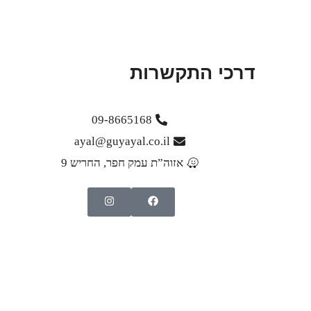
דרכי התקשרות
09-8665168
ayal@guyayal.co.il
אזוה”ת עמק חפר, החריש 9