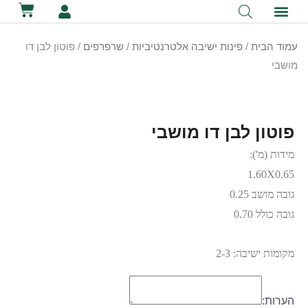
לתוכן
קטלוג השכרת ציוד
מכירת ציוד
יצירת קשר
הסיפור שלנו
השכרת שירותים ניידים
השכרת אוהלים לאירועים
עמוד הבית
/
פינות ישיבה אלטרנטיביות
/
שרפרפים
/ פוטון לבן דו
מושבי
פוטון לבן דו מושבי
מידות (מ'):
1.60X0.65
גובה מושב 0.25
גובה כולל 0.70
מקומות ישיבה: 2-3
הערות: