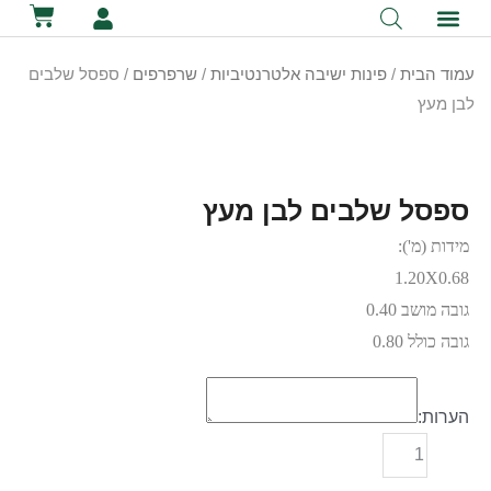
לתוכן
קטלוג השכרת ציוד
מכירת ציוד
יצירת קשר
הסיפור שלנו
השכרת שירותים ניידים
השכרת אוהלים לאירועים
עמוד הבית
/
פינות ישיבה אלטרנטיביות
/
שרפרפים
/ ספסל שלבים
לבן מעץ
ספסל שלבים לבן מעץ
מידות (מ'):
1.20X0.68
גובה מושב 0.40
גובה כולל 0.80
הערות: