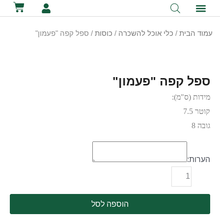
לתוכן
קטלוג השכרת ציוד
מכירת ציוד
יצירת קשר
הסיפור שלנו
השכרת שירותים ניידים
השכרת אוהלים לאירועים
עמוד הבית
/
כלי אוכל להשכרה
/
כוסות
/ ספל קפה "פעמון"
ספל קפה "פעמון"
מידות (ס"מ):
קוטר 7.5
גובה 8
הערות:
הוספה לסל