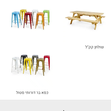
שולחן קק"ל
כסא בר דורותי סטול