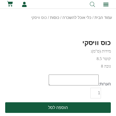
לתוכן
קטלוג השכרת ציוד
מכירת ציוד
יצירת קשר
הסיפור שלנו
השכרת שירותים ניידים
השכרת אוהלים לאירועים
עמוד הבית
/
כלי אוכל להשכרה
/
כוסות
/ כוס וויסקי
כוס וויסקי
מידות (ס"מ):
קוטר 8.5
גובה 8
הערות:
הוספה לסל