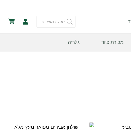
ר
מכירת ציוד
גלריה