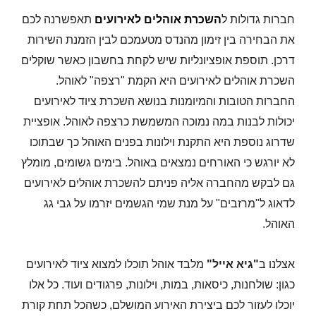
חברות גדולות ל
השכרת אוהלים
לאירועים
תאפשרנה לכם
את הבחירה בין זימון מהנדס מטעמכם לבין הזמנת השירות
דרכן
. תוספת אופציונליות שיש לקחת בחשבון כאשר שוקלים
השכרת אוהלים לאירועים היא הקמת "רצפה" לאוהל.
החברות הטובות והמיומנות בנושא השכרת ציוד לאירועים
יכולות לבנות במה נמוכה המשמשת כרצפה לאוהל. אופציית
שדרוג נוספת היא התקנת וילונות בפנים האוהל כך שבתוכו
לא יורגש כי האורחים נמצאים באוהל. בימים גשומים, מומלץ
גם לבקש מהחברה אליה פניתם להשכרת אוהלים לאירועים
לדאוג ל"מרזבים" על מנת שמי הגשמים יזרמו על גבי גג
האוהל.
אצלנו ב
"גיא אייל"
מלבד אוהל תוכלו למצוא ציוד לאירועים
כגון: שולחנות, כיסאות, במות, וילונות, פרגודים ועוד. כל אלו
יוכלו לעזור לכם ביצירת האירוע המושלם, כשהכל תחת קורת